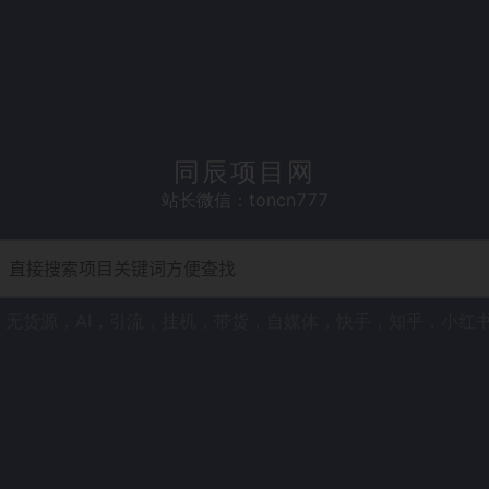
同辰项目网
站长微信：toncn777
，
无货源
，
AI
，
引流
，
挂机
，
带货
，
自媒体
，
快手
，
知乎
，
小红