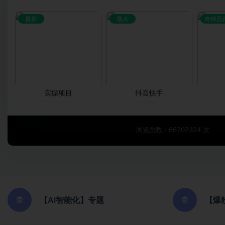
最新
最火
奇特思
实操项目
抖音快手
浏览总数：66707324 次
【AI智能化】专题
【爆