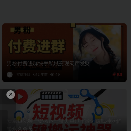
男粉付费进群快手私域变现闷声发财
实操项目
2 年前
49
9.8
×
安卓短视频一键搬运一键去重过审搬运赚钱神器解
锁永久会员