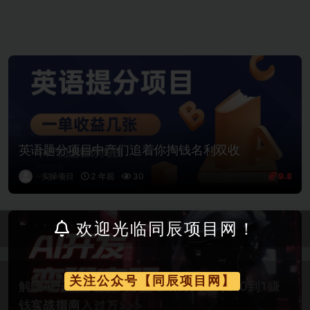
英语题分项目中产们追着你掏钱名利双收
实操项目
2 年前
30
9.8
欢迎光临同辰项目网！
关注公众号【同辰项目网】
解锁AI开发变现密码小白逆袭月入过万从0到1赚
钱实战指南