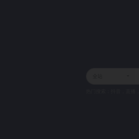
全站
热门搜索：
抖音
，
直播