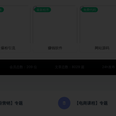
路
最新程序
免费代码
爆粉引流
赚钱软件
网站源码
会员总数：209 位
文章总数：8029 篇
24h发布：
粉营销】专题
【电商课程】专题