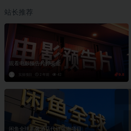
站长推荐
观看电影预告片挣美金
实操项目
2 年前
42
9.8
闲鱼全球高奢酒店代订蓝海项目