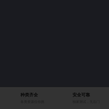
种类齐全
安全可靠
各类资源任你挑
独家测试，无后门